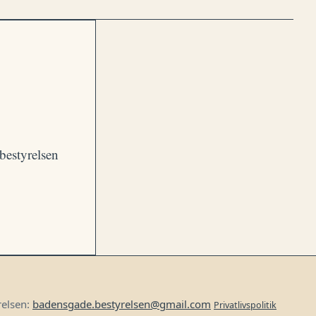
.
bestyrelsen
yrelsen:
badensgade.bestyrelsen@gmail.com
Privatlivspolitik