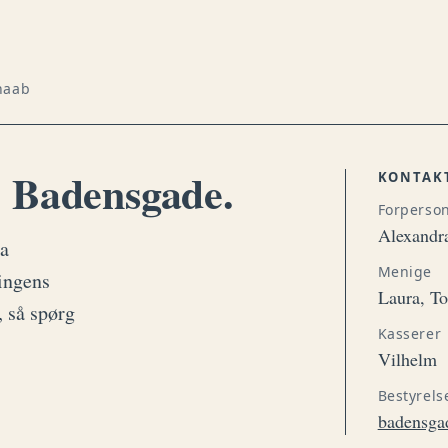
e
haab
 Badensgade.
KONTAK
Forperso
Alexandr
ra
Menige
ingens
Laura, T
, så spørg
Kasserer
Vilhelm
Bestyrels
badensga