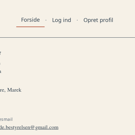
Forside
·
Log ind
·
Opret profil
T
n
a
ore, Marek
esmail
de.bestyrelsen@gmail.com